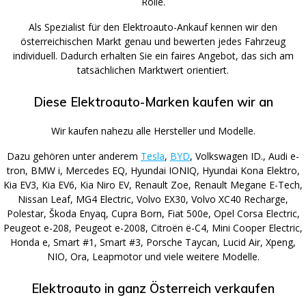
Rolle.
Als Spezialist für den Elektroauto-Ankauf kennen wir den
österreichischen Markt genau und bewerten jedes Fahrzeug
individuell. Dadurch erhalten Sie ein faires Angebot, das sich am
tatsächlichen Marktwert orientiert.
Diese Elektroauto-Marken kaufen wir an
Wir kaufen nahezu alle Hersteller und Modelle.
Dazu gehören unter anderem
Tesla
,
BYD
, Volkswagen ID., Audi e-
tron, BMW i, Mercedes EQ, Hyundai IONIQ, Hyundai Kona Elektro,
Kia EV3, Kia EV6, Kia Niro EV, Renault Zoe, Renault Megane E-Tech,
Nissan Leaf, MG4 Electric, Volvo EX30, Volvo XC40 Recharge,
Polestar, Škoda Enyaq, Cupra Born, Fiat 500e, Opel Corsa Electric,
Peugeot e-208, Peugeot e-2008, Citroën ë-C4, Mini Cooper Electric,
Honda e, Smart #1, Smart #3, Porsche Taycan, Lucid Air, Xpeng,
NIO, Ora, Leapmotor und viele weitere Modelle.
Elektroauto in ganz Österreich verkaufen