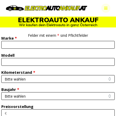
Skip
to
content
ELEKTROAUTO ANKAUF
Wir kaufen dein Elektroauto in ganz Österreich
Felder mit einem
*
sind Pflichtfelder
Marke
*
Modell
Kilometerstand
*
Baujahr
*
Preisvorstellung