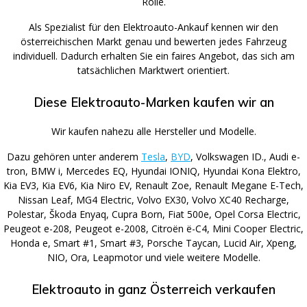
Rolle.
Als Spezialist für den Elektroauto-Ankauf kennen wir den
österreichischen Markt genau und bewerten jedes Fahrzeug
individuell. Dadurch erhalten Sie ein faires Angebot, das sich am
tatsächlichen Marktwert orientiert.
Diese Elektroauto-Marken kaufen wir an
Wir kaufen nahezu alle Hersteller und Modelle.
Dazu gehören unter anderem
Tesla
,
BYD
, Volkswagen ID., Audi e-
tron, BMW i, Mercedes EQ, Hyundai IONIQ, Hyundai Kona Elektro,
Kia EV3, Kia EV6, Kia Niro EV, Renault Zoe, Renault Megane E-Tech,
Nissan Leaf, MG4 Electric, Volvo EX30, Volvo XC40 Recharge,
Polestar, Škoda Enyaq, Cupra Born, Fiat 500e, Opel Corsa Electric,
Peugeot e-208, Peugeot e-2008, Citroën ë-C4, Mini Cooper Electric,
Honda e, Smart #1, Smart #3, Porsche Taycan, Lucid Air, Xpeng,
NIO, Ora, Leapmotor und viele weitere Modelle.
Elektroauto in ganz Österreich verkaufen