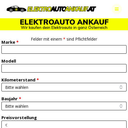
Skip
to
content
ELEKTROAUTO ANKAUF
Wir kaufen dein Elektroauto in ganz Österreich
Felder mit einem
*
sind Pflichtfelder
Marke
*
Modell
Kilometerstand
*
Baujahr
*
Preisvorstellung