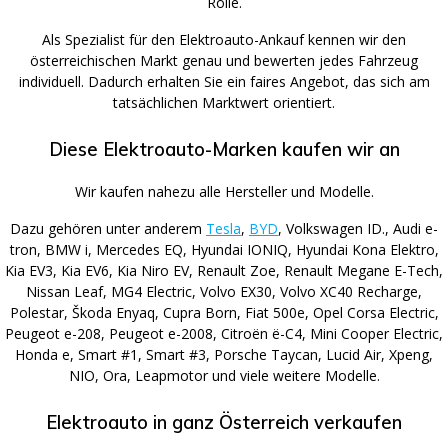
Rolle.
Als Spezialist für den Elektroauto-Ankauf kennen wir den
österreichischen Markt genau und bewerten jedes Fahrzeug
individuell. Dadurch erhalten Sie ein faires Angebot, das sich am
tatsächlichen Marktwert orientiert.
Diese Elektroauto-Marken kaufen wir an
Wir kaufen nahezu alle Hersteller und Modelle.
Dazu gehören unter anderem
Tesla
,
BYD
, Volkswagen ID., Audi e-
tron, BMW i, Mercedes EQ, Hyundai IONIQ, Hyundai Kona Elektro,
Kia EV3, Kia EV6, Kia Niro EV, Renault Zoe, Renault Megane E-Tech,
Nissan Leaf, MG4 Electric, Volvo EX30, Volvo XC40 Recharge,
Polestar, Škoda Enyaq, Cupra Born, Fiat 500e, Opel Corsa Electric,
Peugeot e-208, Peugeot e-2008, Citroën ë-C4, Mini Cooper Electric,
Honda e, Smart #1, Smart #3, Porsche Taycan, Lucid Air, Xpeng,
NIO, Ora, Leapmotor und viele weitere Modelle.
Elektroauto in ganz Österreich verkaufen