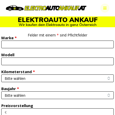
Skip
to
content
ELEKTROAUTO ANKAUF
Wir kaufen dein Elektroauto in ganz Österreich
Felder mit einem
*
sind Pflichtfelder
Marke
*
Modell
Kilometerstand
*
Baujahr
*
Preisvorstellung