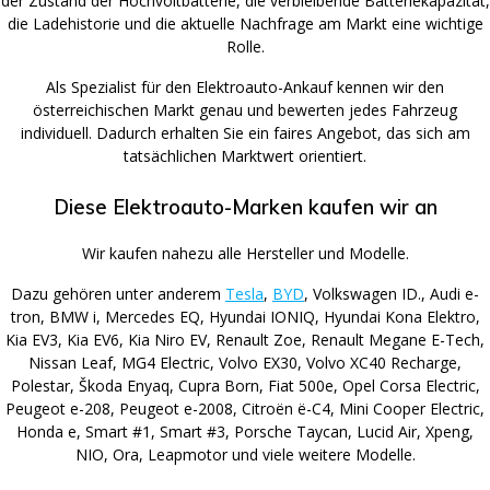
der Zustand der Hochvoltbatterie, die verbleibende Batteriekapazität,
die Ladehistorie und die aktuelle Nachfrage am Markt eine wichtige
Rolle.
Als Spezialist für den Elektroauto-Ankauf kennen wir den
österreichischen Markt genau und bewerten jedes Fahrzeug
individuell. Dadurch erhalten Sie ein faires Angebot, das sich am
tatsächlichen Marktwert orientiert.
Diese Elektroauto-Marken kaufen wir an
Wir kaufen nahezu alle Hersteller und Modelle.
Dazu gehören unter anderem
Tesla
,
BYD
, Volkswagen ID., Audi e-
tron, BMW i, Mercedes EQ, Hyundai IONIQ, Hyundai Kona Elektro,
Kia EV3, Kia EV6, Kia Niro EV, Renault Zoe, Renault Megane E-Tech,
Nissan Leaf, MG4 Electric, Volvo EX30, Volvo XC40 Recharge,
Polestar, Škoda Enyaq, Cupra Born, Fiat 500e, Opel Corsa Electric,
Peugeot e-208, Peugeot e-2008, Citroën ë-C4, Mini Cooper Electric,
Honda e, Smart #1, Smart #3, Porsche Taycan, Lucid Air, Xpeng,
NIO, Ora, Leapmotor und viele weitere Modelle.