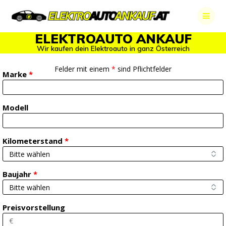
Skip
to
content
ELEKTROAUTO ANKAUF
Wir kaufen dein Elektroauto in ganz Österreich
Felder mit einem
*
sind Pflichtfelder
Marke
*
Modell
Kilometerstand
*
Baujahr
*
Preisvorstellung