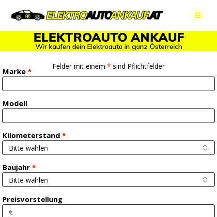
Skip
to
content
ELEKTROAUTO ANKAUF
Wir kaufen dein Elektroauto in ganz Österreich
Felder mit einem
*
sind Pflichtfelder
Marke
*
Modell
Kilometerstand
*
Baujahr
*
Preisvorstellung