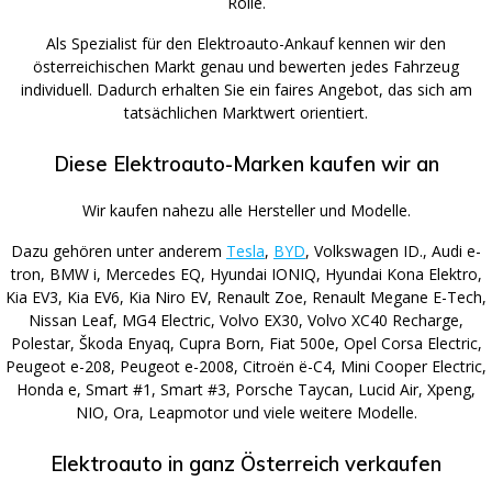
Rolle.
Als Spezialist für den Elektroauto-Ankauf kennen wir den
österreichischen Markt genau und bewerten jedes Fahrzeug
individuell. Dadurch erhalten Sie ein faires Angebot, das sich am
tatsächlichen Marktwert orientiert.
Diese Elektroauto-Marken kaufen wir an
Wir kaufen nahezu alle Hersteller und Modelle.
Dazu gehören unter anderem
Tesla
,
BYD
, Volkswagen ID., Audi e-
tron, BMW i, Mercedes EQ, Hyundai IONIQ, Hyundai Kona Elektro,
Kia EV3, Kia EV6, Kia Niro EV, Renault Zoe, Renault Megane E-Tech,
Nissan Leaf, MG4 Electric, Volvo EX30, Volvo XC40 Recharge,
Polestar, Škoda Enyaq, Cupra Born, Fiat 500e, Opel Corsa Electric,
Peugeot e-208, Peugeot e-2008, Citroën ë-C4, Mini Cooper Electric,
Honda e, Smart #1, Smart #3, Porsche Taycan, Lucid Air, Xpeng,
NIO, Ora, Leapmotor und viele weitere Modelle.
Elektroauto in ganz Österreich verkaufen