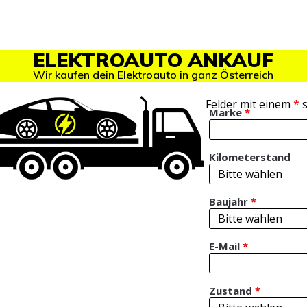
ELEKTROAUTO ANKAUF
Wir kaufen dein Elektroauto in ganz Österreich
Felder mit einem
*
s
Marke
*
Kilometerstand
Baujahr
*
E-Mail
*
Zustand
*